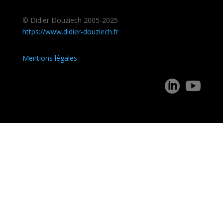
© Didier Douziech 2005-2025
https://www.didier-douziech.fr
Mentions légales

