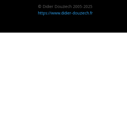
© Didier Douziech 2005-2025
https://www.didier-douziech.fr