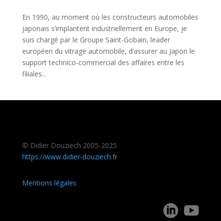
En 1990, au moment où les constructeurs automobiles
japonais s’implantent industriellement en Europe, je
suis chargé par le Groupe Saint-Gobain, leader
européen du vitrage automobile, d’assurer au Japon le
support technico-commercial des affaires entre les
filiales...
© Didier Douziech 2005-2025
https://www.didier-douziech.fr
Mentions légales

