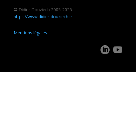
© Didier Douziech 2005-2025
https://www.didier-douziech.fr
Mentions légales

