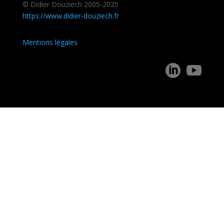
© Didier Douziech 2005-2025
https://www.didier-douziech.fr
Mentions légales

