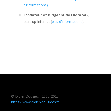
d’informations)
.
Fondateur et Dirigeant de Ellôra SAS
,
start-up Internet (
plus d’informations
).
© Didier Douziech 2005-2025
https://www.didier-douziech.fr